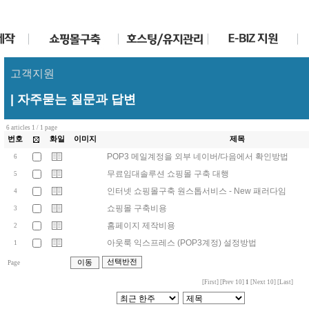
고객지원
| 자주묻는 질문과 답변
6 articles 1 / 1 page
번호
화일
이미지
제목
POP3 메일계정을 외부 네이버/다음에서 확인방법
6
무료임대솔루션 쇼핑몰 구축 대행
5
인터넷 쇼핑몰구축 원스톱서비스 - New 패러다임
4
쇼핑몰 구축비용
3
홈페이지 제작비용
2
아웃룩 익스프레스 (POP3계정) 설정방법
1
Page
[First] [Prev 10]
1
[Next 10] [Last]